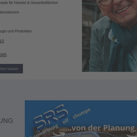
zepte für Handel & Gewerbeflächen
deorationen
euge und Produkten
10
5585
llen lassen
UNG