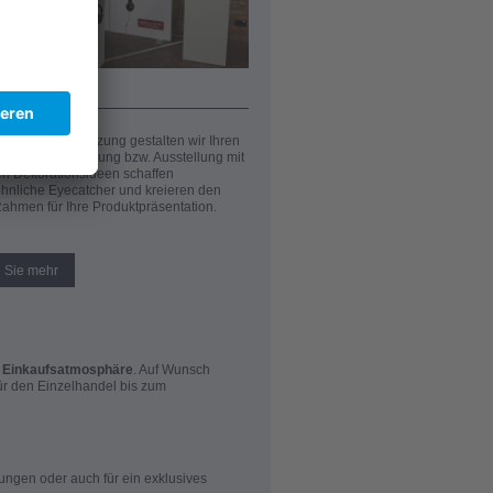
usstellungen
t bis zur Umsetzung gestalten wir Ihren
, Ihre Veranstaltung bzw. Ausstellung mit
len Dekorationsideen schaffen
nliche Eyecatcher und kreieren den
Rahmen für Ihre Produktpräsentation.
n Sie mehr
e Einkaufsatmosphäre
. Auf Wunsch
für den Einzelhandel bis zum
ungen oder auch für ein exklusives