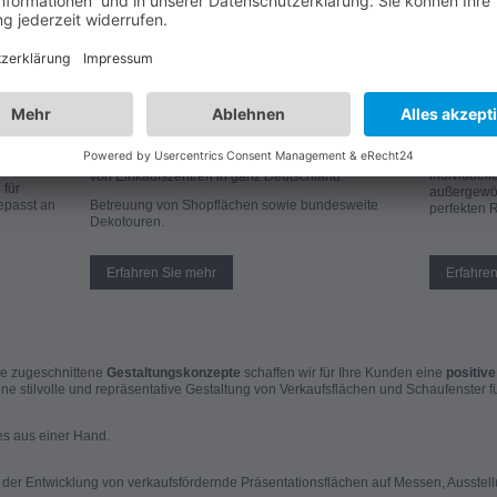
humpe
Messen, A
Verkaufsflächen
d zugleich
Vom Konzep
Wir dekorieren am Point of Sale sowie in
hen!
Messestand
Ausstellungs- und Verkaufsräume bis zu Passagen
individuel
von Einkaufszentren in ganz Deutschland.
 für
außergewöh
gepasst an
Betreuung von Shopflächen sowie bundesweite
perfekten 
Dekotouren.
Erfahren Sie mehr
Erfahre
ppe zugeschnittene
Gestaltungskonzepte
schaffen wir für Ihre Kunden eine
positiv
ine stilvolle und repräsentative Gestaltung von Verkaufsflächen und Schaufenster 
es aus einer Hand.
 der Entwicklung von verkaufsfördernde Präsentationsflächen auf Messen, Ausstell