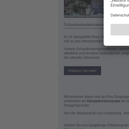
Schaufensterdekorationen by SRS Sc
Es ist Spiegelbild Ihres Unternehmens un
soll es aus Interessenten zu Kunden mac
Unsere Schaufensterdekorationen stehen
attraktive und kreative Dekorationen, an
die aktuelle Jahreszeit.
Erfahren Sie mehr
Mit kreativen Ideen und auf Ihre Zielgru
entwickeln wir
Ganzjahreskonzepte
für e
Shoppingcenter.
Von der Beratung bis zur Umsetzung - All
Nutzen Sie uns langjährige Erfahrung bei