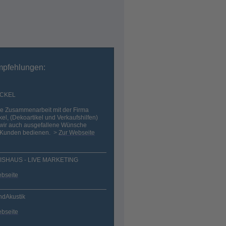
mpfehlungen:
ICKEL
ie Zusammenarbeit mit der Firma
el, (Dekoartikel und Verkaufshilfen)
wir auch ausgefallene Wünsche
 Kunden bedienen.
>
Zur Webseite
ISHAUS - LIVE MARKETING
ebseite
ndAkustik
ebseite