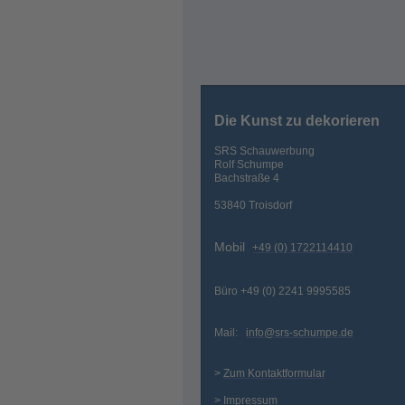
Die Kunst zu dekorieren
SRS Schauwerbung
Rolf Schumpe
Bachstraße 4
53840 Troisdorf
Mobil
+49 (0) 1722114410
Büro +49 (0) 2241 9995585
Mail:
info@srs-schumpe.de
>
Zum Kontaktformular
>
Impressum